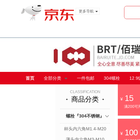
更多导航
服装城
食品
金融
首页
全部分类
一件包邮
304螺栓
12.
CLASSIFICATION
15
商品分类
满200可
螺栓『304不锈钢』
杯头内六角M1.4-M20
100
薄头内六角M3-M10