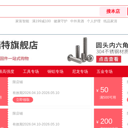
家装智能
满199减100
健康守护
中外美酒
个人护理
纸品家清
9级高强度
工具专场
铜铝专场
尼龙专场
五金专场
限店铺
50
有效期2026.04.10-2026.05.10
用
满500可用
立即领取
限店铺
200
有效期2026.04.10-2026.05.10