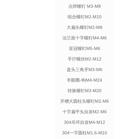
点焊螺钉 M3-M8
组合螺钉M2-M10
大扁头螺钉M2-M8
法兰面十字螺钉M4-M6
皇冠螺钉M5-M6
手拧螺丝M2-M12
盘头三角牙M3-M6
羊眼圈-钩M4-M24
转换螺钉M3-M20
开槽大圆柱头螺钉M2-M6
十字扁平头自攻M2-M6
304吊环自攻M4-M12
304一字圆柱M1.6-M10