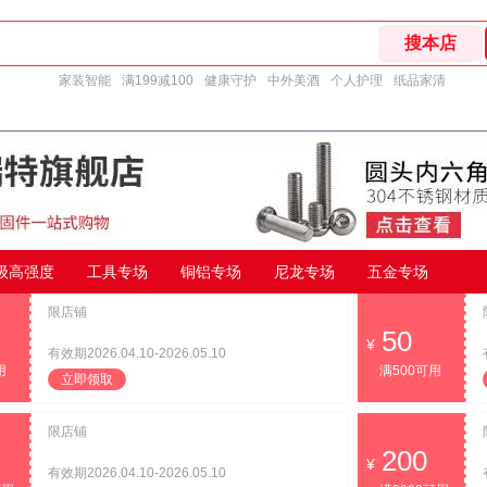
家装智能
满199减100
健康守护
中外美酒
个人护理
纸品家清
9级高强度
工具专场
铜铝专场
尼龙专场
五金专场
限店铺
50
有效期2026.04.10-2026.05.10
用
满500可用
立即领取
限店铺
200
有效期2026.04.10-2026.05.10