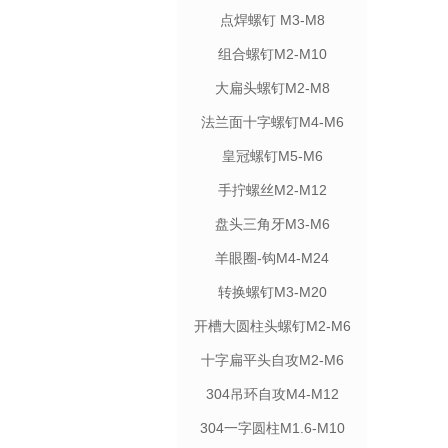
点焊螺钉 M3-M8
组合螺钉M2-M10
大扁头螺钉M2-M8
法兰面十字螺钉M4-M6
皇冠螺钉M5-M6
手拧螺丝M2-M12
盘头三角牙M3-M6
羊眼圈-钩M4-M24
转换螺钉M3-M20
开槽大圆柱头螺钉M2-M6
十字扁平头自攻M2-M6
304吊环自攻M4-M12
304一字圆柱M1.6-M10