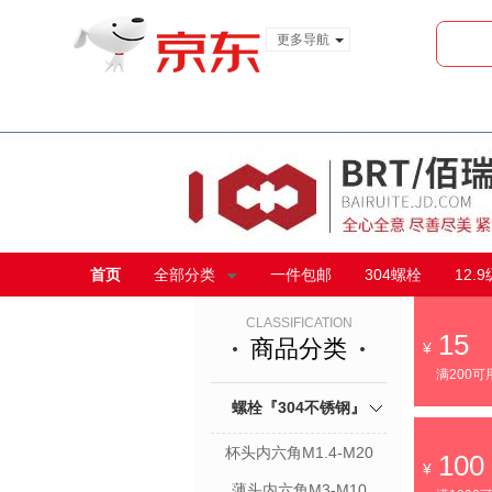
更多导航
服装城
食品
金融
首页
全部分类
一件包邮
304螺栓
12.
CLASSIFICATION
15
商品分类
满200可
螺栓『304不锈钢』
杯头内六角M1.4-M20
100
薄头内六角M3-M10