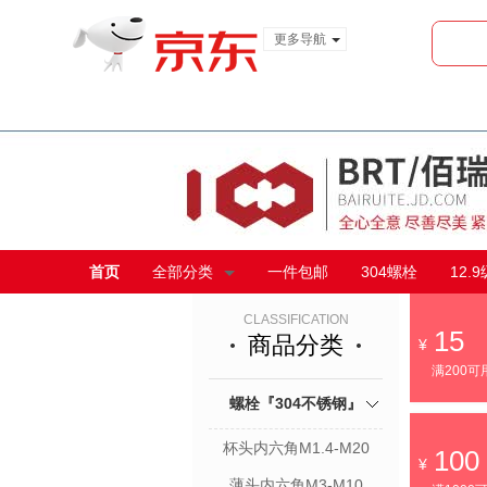
更多导航
服装城
食品
金融
首页
全部分类
一件包邮
304螺栓
12.
CLASSIFICATION
15
商品分类
满200可
螺栓『304不锈钢』
杯头内六角M1.4-M20
100
薄头内六角M3-M10