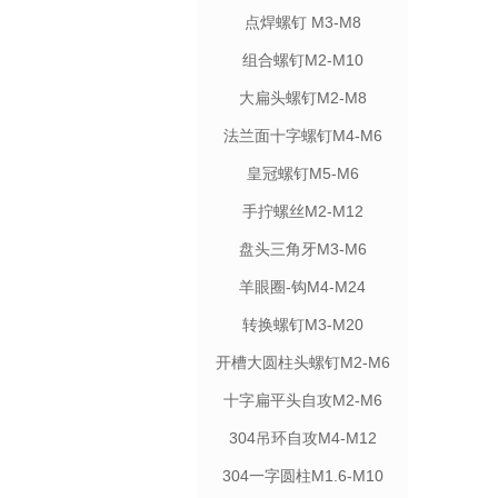
点焊螺钉 M3-M8
组合螺钉M2-M10
大扁头螺钉M2-M8
法兰面十字螺钉M4-M6
皇冠螺钉M5-M6
手拧螺丝M2-M12
盘头三角牙M3-M6
羊眼圈-钩M4-M24
转换螺钉M3-M20
开槽大圆柱头螺钉M2-M6
十字扁平头自攻M2-M6
304吊环自攻M4-M12
304一字圆柱M1.6-M10