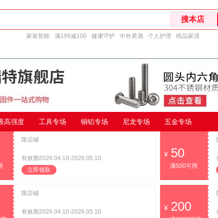
家装智能
满199减100
健康守护
中外美酒
个人护理
纸品家清
9级高强度
工具专场
铜铝专场
尼龙专场
五金专场
限店铺
50
有效期2026.04.10-2026.05.10
用
满500可用
立即领取
限店铺
200
有效期2026.04.10-2026.05.10