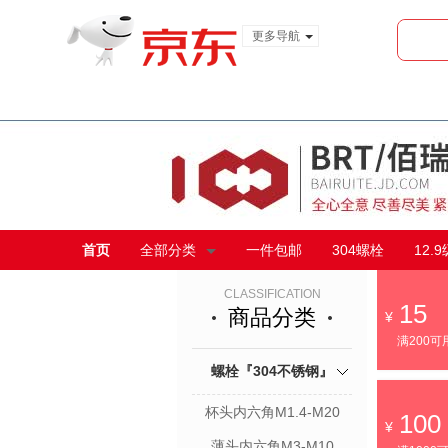
更多导航
服装城
食品
金融
首页
全部分类
一件包邮
304螺栓
12.
CLASSIFICATION
15
商品分类
满200可
螺栓『304不锈钢』
杯头内六角M1.4-M20
100
薄头内六角M3-M10