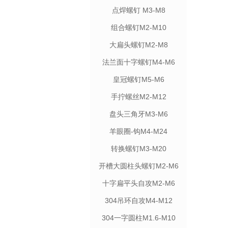
点焊螺钉 M3-M8
组合螺钉M2-M10
大扁头螺钉M2-M8
法兰面十字螺钉M4-M6
皇冠螺钉M5-M6
手拧螺丝M2-M12
盘头三角牙M3-M6
羊眼圈-钩M4-M24
转换螺钉M3-M20
开槽大圆柱头螺钉M2-M6
十字扁平头自攻M2-M6
304吊环自攻M4-M12
304一字圆柱M1.6-M10