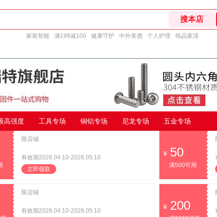
家装智能
满199减100
健康守护
中外美酒
个人护理
纸品家清
9级高强度
工具专场
铜铝专场
尼龙专场
五金专场
限店铺
50
有效期2026.04.10-2026.05.10
用
满500可用
立即领取
限店铺
200
有效期2026.04.10-2026.05.10