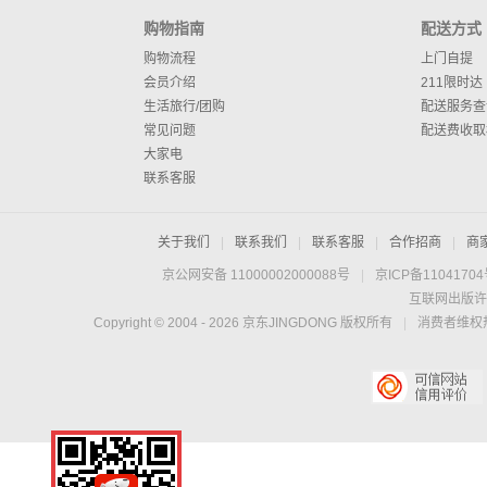
购物指南
配送方式
购物流程
上门自提
会员介绍
211限时达
生活旅行/团购
配送服务查
常见问题
配送费收取
大家电
联系客服
关于我们
|
联系我们
|
联系客服
|
合作招商
|
商
京公网安备 11000002000088号
|
京ICP备1104170
互联网出版许
Copyright © 2004 -
2026
京东JINGDONG 版权所有
|
消费者维权热