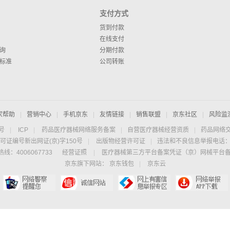
支付方式
货到付款
在线支付
询
分期付款
标准
公司转账
家帮助
|
营销中心
|
手机京东
|
友情链接
|
销售联盟
|
京东社区
|
风险监
4号
|
ICP
|
药品医疗器械网络服务备案
|
自营医疗器械经营资质
|
药品网络
可证编号新出网证(京)字150号
|
出版物经营许可证
|
违法和不良信息举报电话：40
线：4006067733
经营证照
|
医疗器械第三方平台备案凭证（京）网械平台备字（
京东旗下网站：
京东钱包
|
京东云