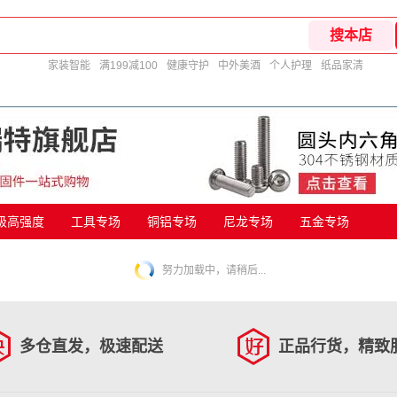
家装智能
满199减100
健康守护
中外美酒
个人护理
纸品家清
9级高强度
工具专场
铜铝专场
尼龙专场
五金专场
努力加载中，请稍后...
多仓直发，极速配送
正品行货，精致