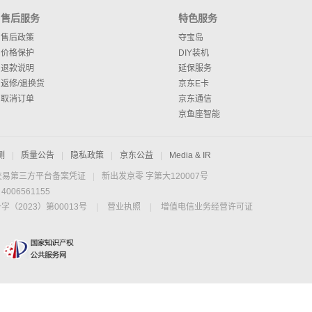
售后服务
特色服务
售后政策
夺宝岛
价格保护
DIY装机
退款说明
延保服务
返修/退换货
京东E卡
取消订单
京东通信
京鱼座智能
测
|
质量公告
|
隐私政策
|
京东公益
|
Media & IR
交易第三方平台备案凭证
|
新出发京零 字第大120007号
06561155
2023）第00013号
|
营业执照
|
增值电信业务经营许可证